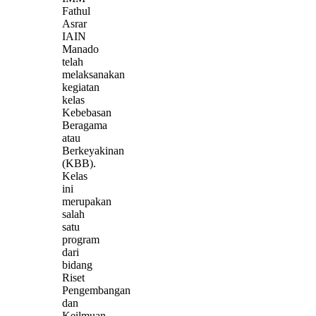
Fathul
Asrar
IAIN
Manado
telah
melaksanakan
kegiatan
kelas
Kebebasan
Beragama
atau
Berkeyakinan
(KBB).
Kelas
ini
merupakan
salah
satu
program
dari
bidang
Riset
Pengembangan
dan
Keilmuan