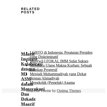
RELATED
POSTS
LGBTQ di Indonesia: Peraturan Presiden
Maarif
yang Diskriminatif
Institute
Musywil I FOKAL IMM Sulut Sukses
Kolaborasi
Membaca Ulang Makna Kurban: Sebuah
dengan
Lanskap Progresif
MI
Menjadi Muhammadiyah yang Dekat
dengan Ahmadiyah
ASM
Mengkritik (Pemeluk) Agama
dalam
Mensyukuri
Graceful Theme by
Optima Themes
Dua
Dekade
Maarif