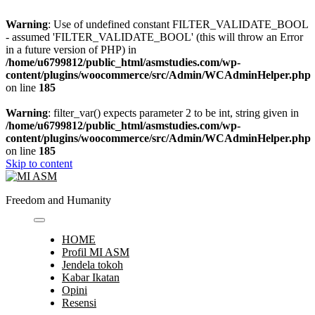
Warning
: Use of undefined constant FILTER_VALIDATE_BOOL
- assumed 'FILTER_VALIDATE_BOOL' (this will throw an Error
in a future version of PHP) in
/home/u6799812/public_html/asmstudies.com/wp-
content/plugins/woocommerce/src/Admin/WCAdminHelper.php
on line
185
Warning
: filter_var() expects parameter 2 to be int, string given in
/home/u6799812/public_html/asmstudies.com/wp-
content/plugins/woocommerce/src/Admin/WCAdminHelper.php
on line
185
Skip to content
Freedom and Humanity
HOME
Profil MI ASM
Jendela tokoh
Kabar Ikatan
Opini
Resensi