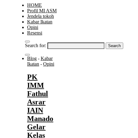
HOME
Profil MI ASM
Jendela tokoh
Kabar Ikatan
Opini
Resensi
Search for:
Blog
-
Kabar
Ikatan
-
Opini
PK
IMM
Fathul
Asrar
IAIN
Manado
Gelar
Kelas