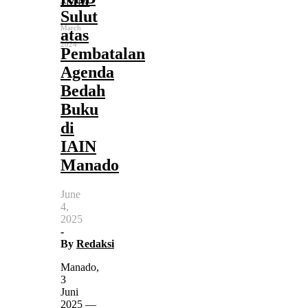
IMM
Sulut
March
atas
14,
2024
Pembatalan
Agenda
Bedah
Buku
di
IAIN
Manado
June
4,
2025
-
By
Redaksi
Manado,
3
Juni
2025 —