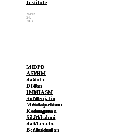
Institute
March
24,
2024
MI
DPD
ASM
IMM
dan
Sulut
DPD
dan
IMM
MIASM
Sulut
Menjalin
Mendapatkan
Silaturahmi
Kesempatan
dengan
Silaturahmi
JAI
dan
Manado,
Berdiskusi
Gusdurian