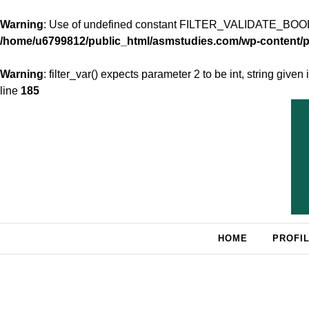
Warning
: Use of undefined constant FILTER_VALIDATE_BOOL -
/home/u6799812/public_html/asmstudies.com/wp-content
Warning
: filter_var() expects parameter 2 to be int, string given 
line
185
Skip to content
HOME
PROFIL