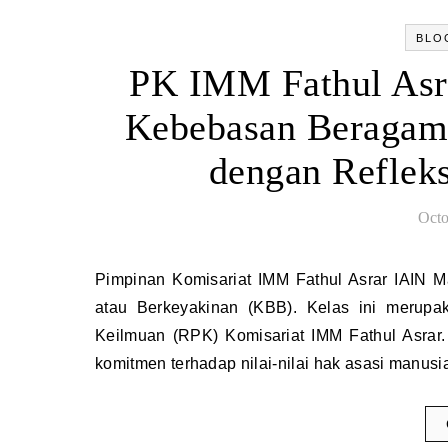
BLO
PK IMM Fathul Asr
Kebebasan Beragama
dengan Reflek
Octo
Pimpinan Komisariat IMM Fathul Asrar IAIN Manado telah melaksanakan kegiatan kelas Kebebasan Beragama
atau Berkeyakinan (KBB). Kelas ini merup
Keilmuan (RPK) Komisariat IMM Fathul Asrar
komitmen terhadap nilai-nilai hak asasi manus