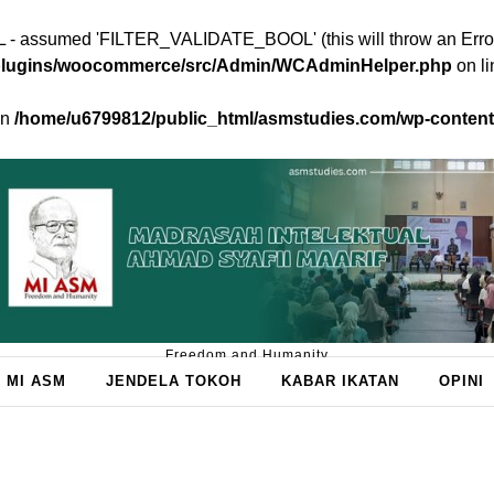
 assumed 'FILTER_VALIDATE_BOOL' (this will throw an Error in
/plugins/woocommerce/src/Admin/WCAdminHelper.php
on l
in
/home/u6799812/public_html/asmstudies.com/wp-conte
Freedom and Humanity
 MI ASM
JENDELA TOKOH
KABAR IKATAN
OPINI