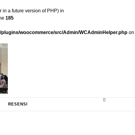
 a future version of PHP) in
ine
185
nt/plugins/woocommerce/src/Admin/WCAdminHelper.php
on
RESENSI