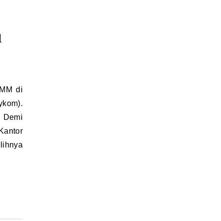
u
kom).
n Demi
Kantor
lihnya