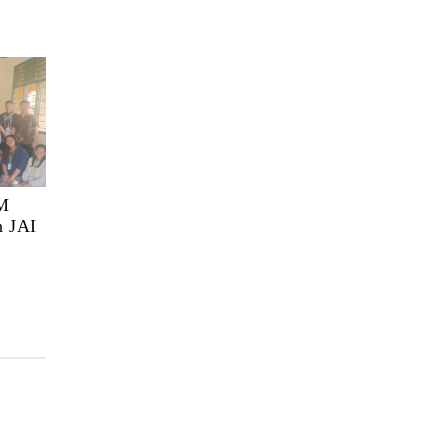
M
n JAI