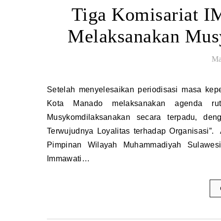
Tiga Komisariat I
Melaksanakan Musy
Ma
Setelah menyelesaikan periodisasi masa kepemimpinan Komisariat Tahun 2023-2024. Tiga Komisariat IMM di
Kota Manado melaksanakan agenda ruti
Musykomdilaksanakan secara terpadu, deng
Terwujudnya Loyalitas terhadap Organisasi”.
Pimpinan Wilayah Muhammadiyah Sulawesi U
Immawati…