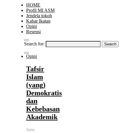
HOME
Profil MI ASM
Jendela tokoh
Kabar Ikatan
Opini
Resensi
Search for:
Opini
Tafsir
Islam
(yang)
Demokratis
dan
Kebebasan
Akademik
June