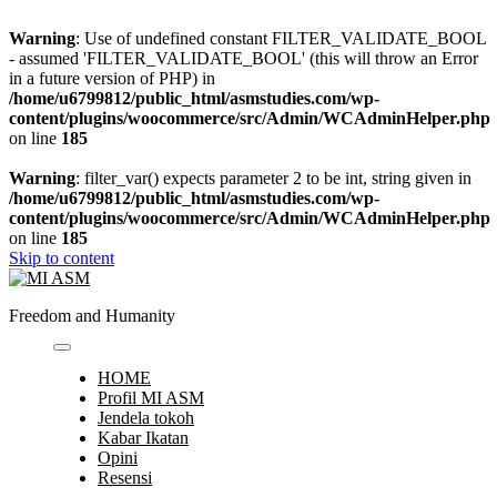
Warning
: Use of undefined constant FILTER_VALIDATE_BOOL
- assumed 'FILTER_VALIDATE_BOOL' (this will throw an Error
in a future version of PHP) in
/home/u6799812/public_html/asmstudies.com/wp-
content/plugins/woocommerce/src/Admin/WCAdminHelper.php
on line
185
Warning
: filter_var() expects parameter 2 to be int, string given in
/home/u6799812/public_html/asmstudies.com/wp-
content/plugins/woocommerce/src/Admin/WCAdminHelper.php
on line
185
Skip to content
Freedom and Humanity
HOME
Profil MI ASM
Jendela tokoh
Kabar Ikatan
Opini
Resensi