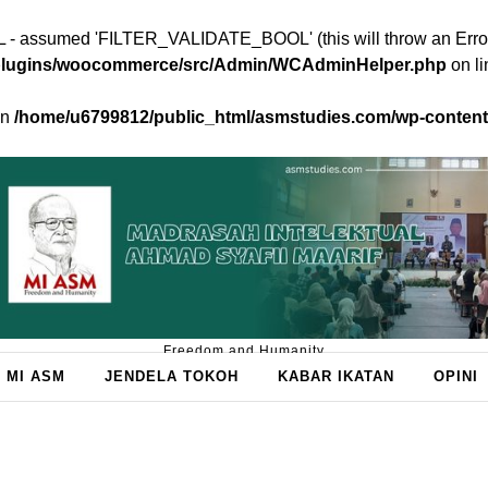
 assumed 'FILTER_VALIDATE_BOOL' (this will throw an Error in
/plugins/woocommerce/src/Admin/WCAdminHelper.php
on l
in
/home/u6799812/public_html/asmstudies.com/wp-conte
Freedom and Humanity
 MI ASM
JENDELA TOKOH
KABAR IKATAN
OPINI