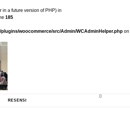
 a future version of PHP) in
ine
185
nt/plugins/woocommerce/src/Admin/WCAdminHelper.php
on
RESENSI