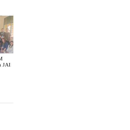
M
n JAI