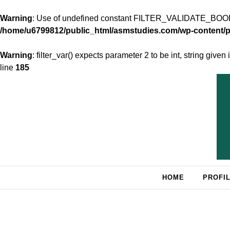
Warning
: Use of undefined constant FILTER_VALIDATE_BOOL -
/home/u6799812/public_html/asmstudies.com/wp-content
Warning
: filter_var() expects parameter 2 to be int, string given 
line
185
Skip to content
HOME
PROFIL