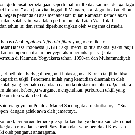
lagi di pusat perbelanjaan seperti mall-mall kita akan mendengar lagu
i Lebaran” atau jika kita tinggal di Manado, lagu-lagu itu akan di puta
). Segala penanda di atas menandakan bulan Ramadan berada akan
an, salah satunya adalah perburuan takjil atau War Takjil—
an tahun ini dan ramai diperbincangkan oleh warganet di media
i bahasa Arab
ajjala-yu’ajjalu-ta’jillan
yang memiliki arti
r Bahasa Indonesia (KBBI) akjil memiliki dua makna, yakni takjil
pakan mempercepat atau menyegerakan berbuka puasa (kata
ni bermula di Kauman, Yogyakarta tahun 1950-an dan Muhammadiyah
ga dibeli oleh berbagai penganut lintas agama. Karena takjil
ini bisa
endaparkan takjil. Fenomena inilah yang kemudian dinamakan oleh
istilah yang bermakna candaan dalam kontestasi membeli
takjil
antara
rmula saat beberapa warganet mengeluhkan perburuan takjil
yang
ebelum tiba waktu berbuka.
alah satunya guyonan Pendeta Marcel Saerang dalam khotbahnya: “Soal
irespon dengan gelak tawa oleh jemaatnya.
kultural, perburuan terhadap takjil bukan hanya diramaikan oleh umat
t kegiatan ramadan seperti Plaza Ramadan yang berada di Kawasan
i oleh penganut antaragama.