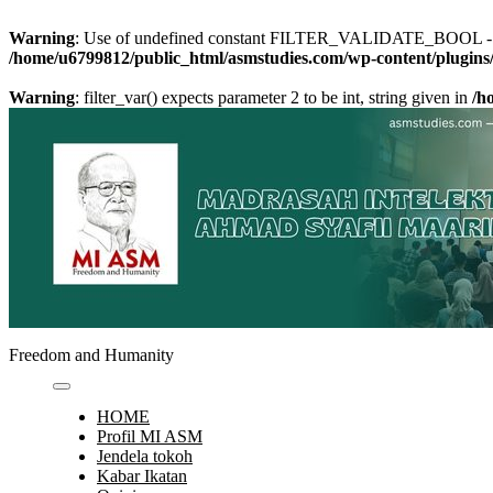
Warning
: Use of undefined constant FILTER_VALIDATE_BOOL - as
/home/u6799812/public_html/asmstudies.com/wp-content/plug
Warning
: filter_var() expects parameter 2 to be int, string given in
/h
Skip
to
content
Freedom and Humanity
HOME
Profil MI ASM
Jendela tokoh
Kabar Ikatan