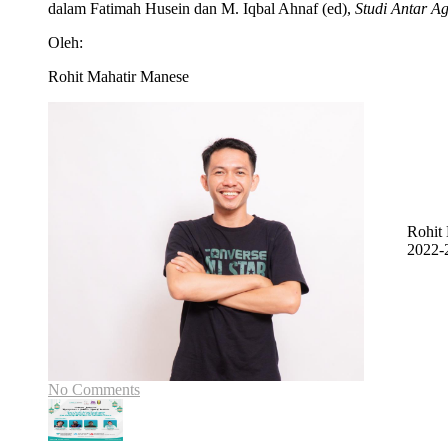
dalam Fatimah Husein dan M. Iqbal Ahnaf (ed),
Studi Antar A
Oleh:
Rohit Mahatir Manese
Rohit
2022-
No Comments