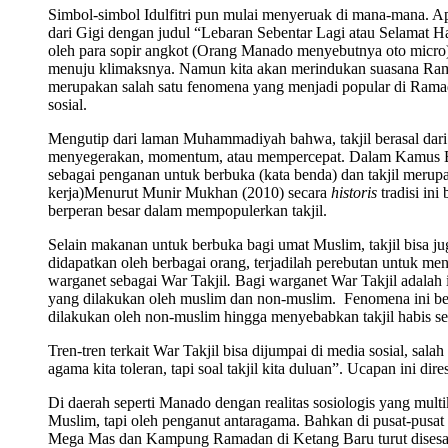
Simbol-simbol Idulfitri pun mulai menyeruak di mana-mana. Apa
dari Gigi dengan judul “Lebaran Sebentar Lagi atau Selamat Har
oleh para sopir angkot (Orang Manado menyebutnya oto micro
menuju klimaksnya. Namun kita akan merindukan suasana Ramad
merupakan salah satu fenomena yang menjadi popular di Ramad
sosial.
Mengutip dari laman Muhammadiyah bahwa, takjil berasal dar
menyegerakan, momentum, atau mempercepat. Dalam Kamus Besa
sebagai penganan untuk berbuka (kata benda) dan takjil meru
kerja)Menurut Munir Mukhan (2010) secara
historis
tradisi i
berperan besar dalam mempopulerkan takjil.
Selain makanan untuk berbuka bagi umat Muslim, takjil
bisa ju
didapatkan oleh berbagai orang, terjadilah perebutan untuk m
warganet sebagai War Takjil
.
Bagi warganet War Takjil
adalah 
yang dilakukan oleh muslim dan non-muslim. Fenomena ini be
dilakukan oleh non-muslim hingga menyebabkan takjil
habis s
Tren-tren terkait War Takjil bisa dijumpai di media sosial, s
agama kita toleran, tapi soal takjil kita duluan”. Ucapan ini d
Di daerah seperti Manado dengan realitas sosiologis yang multi
Muslim, tapi oleh penganut antaragama. Bahkan di pusat-pusa
Mega Mas dan Kampung Ramadan di Ketang Baru turut disesak