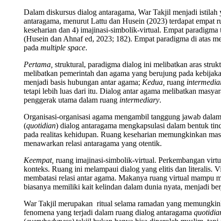
Dalam diskursus dialog antaragama, War Takjil menjadi istila
antaragama, menurut Lattu dan Husein (2023) terdapat empat ru
keseharian dan 4) imajinasi-simbolik-virtual. Empat paradigma
(Husein dan Ahnaf ed, 2023; 182). Empat paradigma di atas 
pada
multiple space
.
Pertama,
struktural, paradigma dialog ini melibatkan aras struk
melibatkan pemerintah dan agama yang berujung pada kebijakan p
menjadi basis hubungan antar agama;
Kedua,
ruang
intermedia
tetapi lebih luas dari itu. Dialog antar agama melibatkan masyar
penggerak utama dalam ruang
intermediary
.
Organisasi-organisasi agama mengambil tanggung jawab dalam
(
quotidian
) dialog antaragama mengkapsulasi dalam bentuk ti
pada realitas kehidupan. Ruang keseharian memungkinkan mas
menawarkan relasi antaragama yang otentik.
Keempat,
ruang imajinasi-simbolik-virtual. Perkembangan virt
konteks. Ruang ini melampaui dialog yang elitis dan literalis.
membatasi relasi antar agama. Makanya ruang virtual mampu
biasanya memiliki kait kelindan dalam dunia nyata, menjadi b
War Takjil
merupakan ritual selama ramadan yang memungkink
fenomena yang terjadi dalam ruang dialog antaragama
quotidi