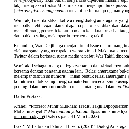
(
everybodyness)
takjil bukan hanya bisa diperoleh muslim, ta
takjil
merupakan tradisi Muslim dalam menjemput buka puasa
(
interreleigious engagements
) melalui perburuan penganan yang 
War Takjil
membuktikan bahwa ruang dialog antaragama yang bia
melibatkan elit negara dan elit agama justru bisa dilakukan d
menjadi ruang pemecah kebuntuan dan kekakuan relasi antarag
dan bahkan saling melempar humor tentang takjil.
Kemudian, War Takjil
juga menjadi trend issue dalam ruang ima
oleh warganet yang merupakan warga virtual. Makanya ia menja
Twitter dalam berbagai ruang media tersebut War Takjil
diperc
War Takjil
sebagai ruang dialog keseharian dan virtual memb
bersama dengan penganut agama lain. Relasi antaragama bukan
melempar diskursus humoris—inilah bentuk relasi antaragama y
komitmen untuk saling menghormati dan memecahkan prasangka 
penting dalam mempromosikan relasi antaragama dalam
multip
Daftar Pustaka:
Afandi, “Profesor Munir Mulkhan: Tradisi Takjil Dipopulerkan
Muhammadiyah!”
Muhammadiyah.or.id.
https://muhammadiyah.
muhammadiyah/
(Diakses pada 31 Maret 2023)
Izak Y.M Lattu dan Fatimah Husein, (2023) “Dialog Antaraga