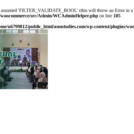
sumed 'FILTER_VALIDATE_BOOL' (this will throw an Error in a fu
ins/woocommerce/src/Admin/WCAdminHelper.php
on line
185
ome/u6799812/public_html/asmstudies.com/wp-content/plugins