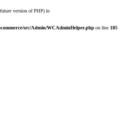
ture version of PHP) in
/woocommerce/src/Admin/WCAdminHelper.php
on line
185