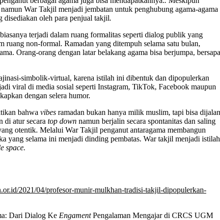
pi penganut berbagai agama juga bisa mendapatkannya.
.
Meskipun
, namun War Takjil menjadi jembatan untuk penghubung agama-agama
disediakan oleh para penjual takjil
.
sanya terjadi dalam ruang formalitas seperti dialog publik yang
alam ruang non-formal. Ramadan yang ditempuh selama satu bulan,
ama. Orang-orang dengan latar belakang agama bisa berjumpa, bersap
jinasi-simbolik-virtual, karena istilah ini dibentuk dan dipopulerkan
di viral di media sosial seperti Instagram, TikTok, Facebook maupun
akapkan dengan selera humor.
uktikan bahwa
vibes
ramadan bukan hanya milik muslim, tapi bisa dijalan
 di atur secara
top down
namun berjalin secara spontanitas dan saling
ang otentik. Melalui War Takjil
penganut antaragama membangun
yang selama ini menjadi dinding pembatas. War takjil menjadi istilah
le space.
or.id/2021/04/profesor-munir-mulkhan-tradisi-takjil-dipopulerkan-
ma: Dari Dialog Ke
Engament
Pengalaman Mengajar di CRCS UGM