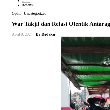
Opini
Resensi
Opini
-
Uncategorized
War Takjil dan Relasi Otentik Antar
April 8, 2024
- By
Redaksi