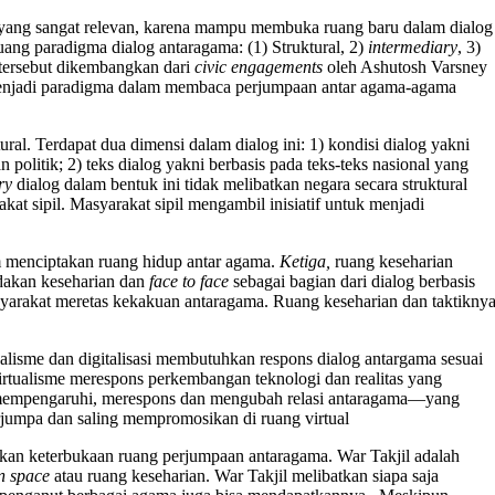
h yang sangat relevan, karena mampu membuka ruang baru dalam dialog
ang paradigma dialog antaragama: (1) Struktural, 2)
intermediary
, 3)
 tersebut dikembangkan dari
civic engagements
oleh Ashutosh Varsney
menjadi paradigma dalam membaca perjumpaan antar agama-agama
tural. Terdapat dua dimensi dalam dialog ini: 1) kondisi dialog yakni
olitik; 2) teks dialog yakni berbasis pada teks-teks nasional yang
ry
dialog dalam bentuk ini tidak melibatkan negara secara struktural
akat sipil. Masyarakat sipil mengambil inisiatif untuk menjadi
 menciptakan ruang hidup antar agama.
Ketiga,
ruang keseharian
ndakan keseharian dan
face to face
sebagai bagian dari dialog berbasis
yarakat meretas kekakuan antaragama. Ruang keseharian dan taktikny
ualisme dan digitalisasi membutuhkan respons dialog antargama sesuai
 Virtualisme merespons perkembangan teknologi dan realitas yang
 mempengaruhi, merespons dan mengubah relasi antaragama—yang
erjumpa dan saling mempromosikan di ruang virtual
an keterbukaan ruang perjumpaan antaragama. War Takjil
adalah
an space
atau ruang keseharian. War Takjil melibatkan siapa saja